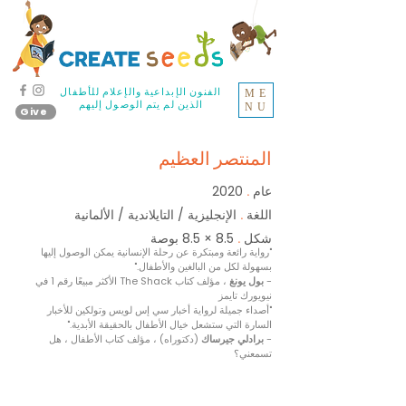
الفنون الإبداعية والإعلام للأطفال
ME
الذين لم يتم الوصول إليهم
NU
Give
المنتصر العظيم
عام
2020
.
اللغة
الإنجليزية / التايلاندية / الألمانية
.
شكل
8.5 × 8.5 بوصة
.
"رواية رائعة ومبتكرة عن رحلة الإنسانية يمكن الوصول إليها
بسهولة لكل من البالغين والأطفال."
-
بول يونغ
، مؤلف كتاب The Shack الأكثر مبيعًا رقم 1 في
نيويورك تايمز
"أصداء جميلة لرواية أخبار سي إس لويس وتولكين للأخبار
السارة التي ستشعل خيال الأطفال بالحقيقة الأبدية."
-
برادلي جيرساك
(دكتوراه) ، مؤلف كتاب الأطفال ، هل
تسمعني؟