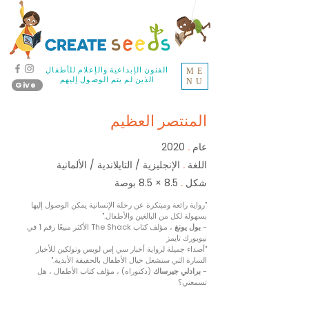
الفنون الإبداعية والإعلام للأطفال
ME
الذين لم يتم الوصول إليهم
NU
Give
المنتصر العظيم
عام
2020
.
اللغة
الإنجليزية / التايلاندية / الألمانية
.
شكل
8.5 × 8.5 بوصة
.
"رواية رائعة ومبتكرة عن رحلة الإنسانية يمكن الوصول إليها
بسهولة لكل من البالغين والأطفال."
-
بول يونغ
، مؤلف كتاب The Shack الأكثر مبيعًا رقم 1 في
نيويورك تايمز
"أصداء جميلة لرواية أخبار سي إس لويس وتولكين للأخبار
السارة التي ستشعل خيال الأطفال بالحقيقة الأبدية."
-
برادلي جيرساك
(دكتوراه) ، مؤلف كتاب الأطفال ، هل
تسمعني؟