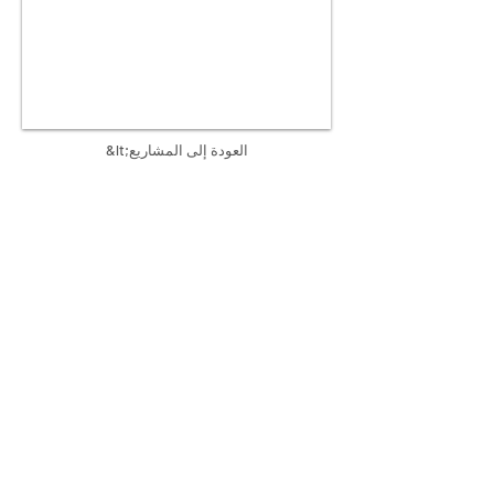
&lt;العودة إلى المشاريع
CREATE INTERNATIONAL TEAMS
GLOBAL
ANIMISSIONS
INDIA
LABS
MIDDLE EAST
MOBILE
CAMEROON
REVEAL