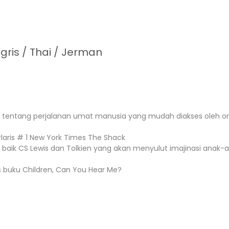
ris / Thai / Jerman
tif tentang perjalanan umat manusia yang mudah diakses oleh 
rlaris # 1 New York Times The Shack
r baik CS Lewis dan Tolkien yang akan menyulut imajinasi anak
s buku Children, Can You Hear Me?