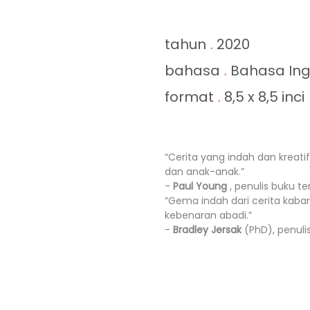
tahun
2020
.
bahasa
Bahasa Ingg
.
format
8,5 x 8,5 inci
.
“Cerita yang indah dan krea
dan anak-anak.”
-
Paul Young
, penulis buku te
“Gema indah dari cerita kaba
kebenaran abadi.”
-
Bradley Jersak
(PhD), penuli