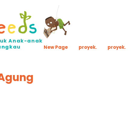
ntuk Anak-anak
jangkau
New Page
proyek.
proyek.
Agung