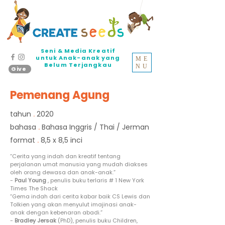
Seni & Media Kreatif
untuk Anak-anak yang
ME
Belum Terjangkau
NU
Give
Pemenang Agung
tahun
2020
.
bahasa
Bahasa Inggris / Thai / Jerman
.
format
8,5 x 8,5 inci
.
“Cerita yang indah dan kreatif tentang
perjalanan umat manusia yang mudah diakses
oleh orang dewasa dan anak-anak.”
-
Paul Young
, penulis buku terlaris # 1 New York
Times The Shack
“Gema indah dari cerita kabar baik CS Lewis dan
Tolkien yang akan menyulut imajinasi anak-
anak dengan kebenaran abadi.”
-
Bradley Jersak
(PhD), penulis buku Children,