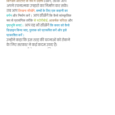
रखेंगे, ताकि आप
किंगडम आर्टिस्ट के रूप में उद्देश्य
अपने रचनात्मक उपहारों का निर्माण कर सकें।
तब आप
लिखना सीखेंगे,
बच्चों के लिए एक कहानी का
आप सीखेंगे
वर्णन
और निर्माण करें।
कि कैसे सांस्कृतिक
रूप से प्रासंगिक तरीके
से स्टोरीबोर्ड,
आकर्षक चरित्र
और
आप यह भी सीखेंगे
पृष्ठभूमि बनाएं।
कि कवर को कैसे
डिज़ाइन किया जाए, पुस्तक को प्रारूपित करें और इसे
प्रकाशित करें।
उन्होंने कहा कि इस तरह की घटनाओं को रोकने
के लिए सरकार ने कई कदम उठाए हैं।
पाठ्यक्रम सामग्री के अलावा, प्रशिक्षक
परियोजनाओं की समीक्षा करने, प्रतिक्रिया देने
और सवालों के जवाब देने वाले छात्रों के साथ
समय बिताएंगे।
अपने कौशल को बढ़ाने के लिए हमसे जुड़ें और
बच्चों की किताब / रंग भरने वाली किताबें बनाने
के लिए प्रेरित हों जो संस्कृतियों में अच्छी खबरें
प्रसारित करती हैं।
2021 में आने वाली अधिक जानकारी।
Writing seminar
in
August 2026
Illustration Seminar
in
2027