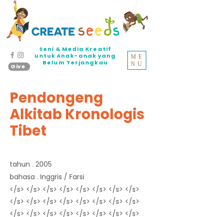
Seni & Media Kreatif
untuk Anak-anak yang
ME
Belum Terjangkau
NU
Give
Pendongeng
Alkitab Kronologis
Tibet
tahun
2005
.
bahasa
Inggris / Farsi
.
</s> </s> </s> </s> </s> </s> </s> </s>
</s> </s> </s> </s> </s> </s> </s> </s>
</s> </s> </s> </s> </s> </s> </s> </s>