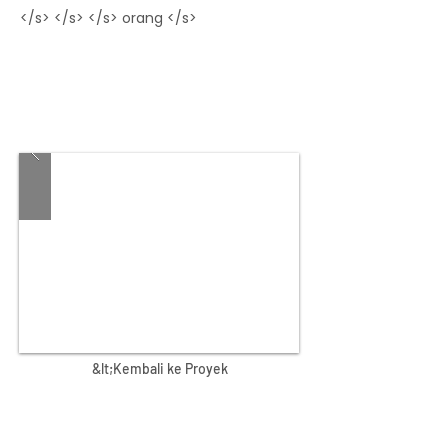
</s> </s> </s> orang </s>
Sebuah Injil kontekstual untuk
orang Tibet, itu telah digunakan
bersama dengan MP3 Alkitab Tibet.
Buku mewarnai juga tersedia.
&lt;Kembali ke Proyek