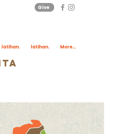
Give
latihan.
latihan.
More...
ita