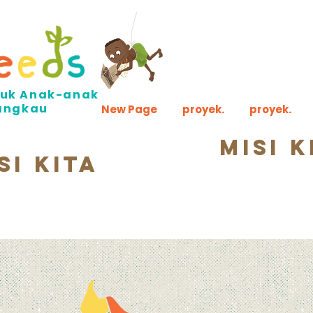
ntuk Anak-anak
jangkau
New Page
proyek.
proyek.
misi k
si kita